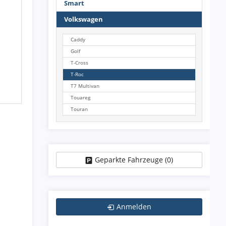
Smart
Volkswagen
Caddy
Golf
T-Cross
T-Roc
T7 Multivan
Touareg
Touran
Geparkte Fahrzeuge (
0
)
Anmelden