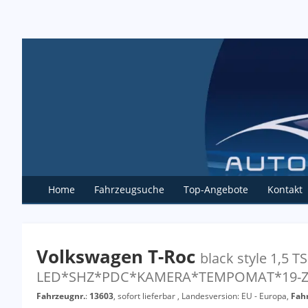
Home
Fahrzeugsuche
Top-Angebote
Kontakt
Volkswagen T-Roc
black style 1,5
LED*SHZ*PDC*KAMERA*TEMPOMAT*19-Z
Fahrzeugnr.
:
13603
,
sofort lieferbar
, Landesversion: EU - Europa,
Fah