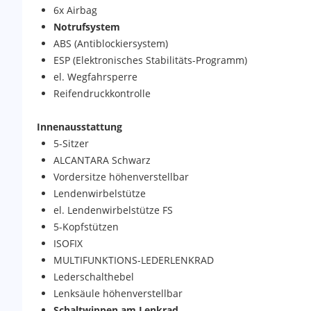
6x Airbag
Notrufsystem
ABS (Antiblockiersystem)
ESP (Elektronisches Stabilitäts-Programm)
el. Wegfahrsperre
Reifendruckkontrolle
Innenausstattung
5-Sitzer
ALCANTARA Schwarz
Vordersitze höhenverstellbar
Lendenwirbelstütze
el. Lendenwirbelstütze FS
5-Kopfstützen
ISOFIX
MULTIFUNKTIONS-LEDERLENKRAD
Lederschalthebel
Lenksäule höhenverstellbar
Schaltwippen am Lenkrad