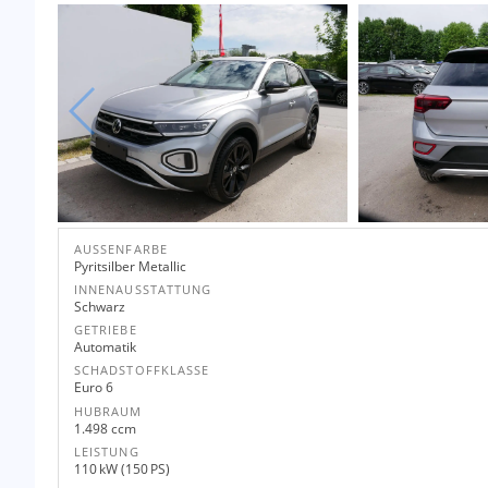
AUSSENFARBE
Pyritsilber Metallic
INNENAUSSTATTUNG
Schwarz
GETRIEBE
Automatik
SCHADSTOFFKLASSE
Euro 6
HUBRAUM
1.498 ccm
LEISTUNG
110 kW (150 PS)