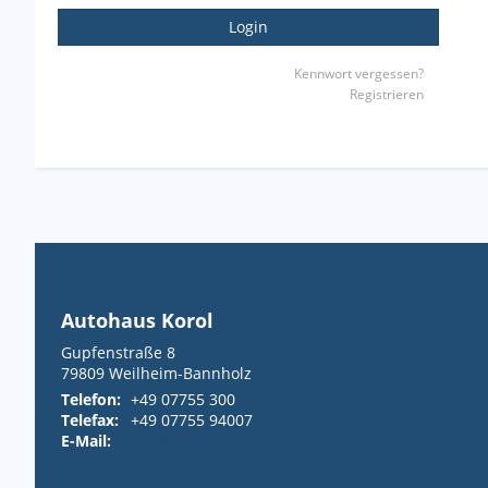
Login
Kennwort vergessen?
Registrieren
Autohaus Korol
Gupfenstraße 8
79809
Weilheim-Bannholz
Telefon:
+49 07755 300
Telefax:
+49 07755 94007
E-Mail:
info@autohaus-korol.de