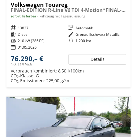
Volkswagen Touareg
FINAL-EDITION R-Line V6 TDI 4-Motion*FINAL-EDITION*AHK-SCHWENKBAR*NAVI*ACC*PDC*LED*SHZ*21-ZOLL
sofort lieferbar
Fahrzeug mit Tageszulassung
Fahrzeugnr.
13827
Getriebe
Automatik
Kraftstoff
Diesel
Außenfarbe
Grenadillschwarz Metallic
Leistung
210 kW (286 PS)
Kilometerstand
1.200 km
01.05.2026
76.290,– €
Details
incl. 19% MwSt.
Verbrauch kombiniert:
8,50 l/100km
CO
-Klasse:
G
2
CO
-Emissionen:
225,00 g/km
2