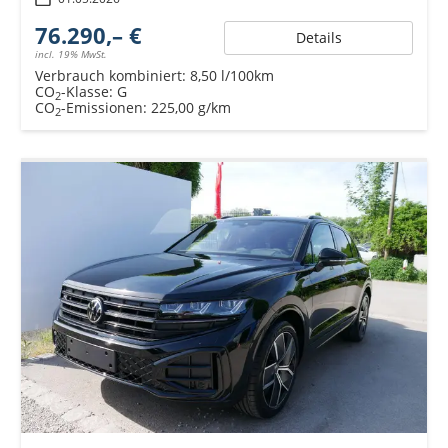
76.290,– €
Details
incl. 19% MwSt.
Verbrauch kombiniert:
8,50 l/100km
CO
-Klasse:
G
2
CO
-Emissionen:
225,00 g/km
2