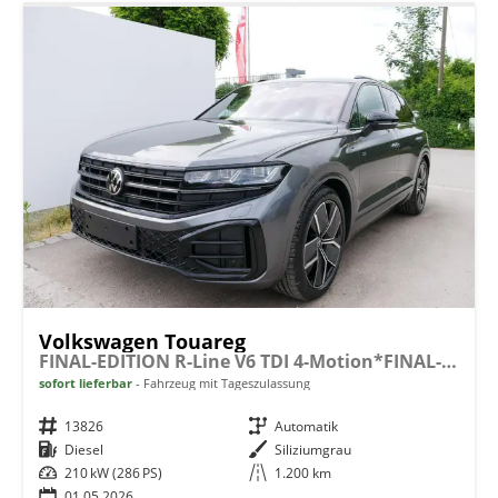
Volkswagen Touareg
FINAL-EDITION R-Line V6 TDI 4-Motion*FINAL-EDITION*AHK-SCHWENKBAR*NAVI*ACC*PDC*LED*SHZ*21-ZOLL
sofort lieferbar
Fahrzeug mit Tageszulassung
Fahrzeugnr.
13826
Getriebe
Automatik
Kraftstoff
Diesel
Außenfarbe
Siliziumgrau
Leistung
210 kW (286 PS)
Kilometerstand
1.200 km
01.05.2026