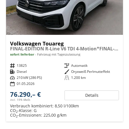
Volkswagen Touareg
FINAL-EDITION R-Line V6 TDI 4-Motion*FINAL-EDITION*AHK-SCHWENKBAR*NAVI*ACC*PDC*LED*SHZ*21-ZOLL
sofort lieferbar
Fahrzeug mit Tageszulassung
Fahrzeugnr.
13825
Getriebe
Automatik
Kraftstoff
Diesel
Außenfarbe
Oryxweiß Perlmutteffekt
Leistung
210 kW (286 PS)
Kilometerstand
1.200 km
01.05.2026
76.290,– €
Details
incl. 19% MwSt.
Verbrauch kombiniert:
8,50 l/100km
CO
-Klasse:
G
2
CO
-Emissionen:
225,00 g/km
2