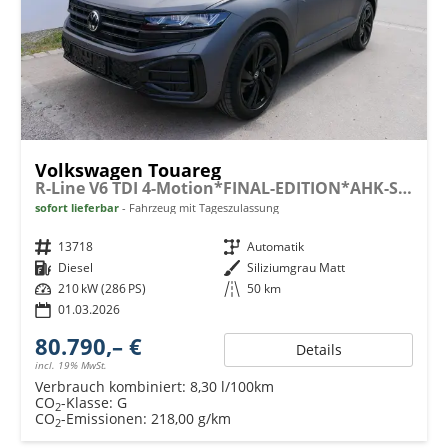
Volkswagen Touareg
R-Line V6 TDI 4-Motion*FINAL-EDITION*AHK-SCHWENKBAR*NAVI*ACC*PDC*LED*SHZ*BLACKSTYLE*20-ZOLL
sofort lieferbar
Fahrzeug mit Tageszulassung
Fahrzeugnr.
13718
Getriebe
Automatik
Kraftstoff
Diesel
Außenfarbe
Siliziumgrau Matt
Leistung
210 kW (286 PS)
Kilometerstand
50 km
01.03.2026
80.790,– €
Details
incl. 19% MwSt.
Verbrauch kombiniert:
8,30 l/100km
CO
-Klasse:
G
2
CO
-Emissionen:
218,00 g/km
2