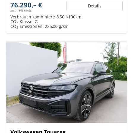
76.290,– €
Details
incl. 19% MwSt.
Verbrauch kombiniert:
8,50 l/100km
CO
-Klasse:
G
2
CO
-Emissionen:
225,00 g/km
2
Volkswagen Touareg