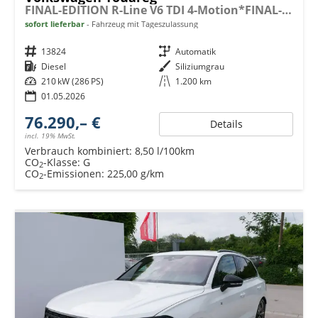
FINAL-EDITION R-Line V6 TDI 4-Motion*FINAL-EDITION*AHK-SCHWENKBAR*NAVI*ACC*PDC*LED*SHZ*21-ZOLL
sofort lieferbar
Fahrzeug mit Tageszulassung
Fahrzeugnr.
13824
Getriebe
Automatik
Kraftstoff
Diesel
Außenfarbe
Siliziumgrau
Leistung
210 kW (286 PS)
Kilometerstand
1.200 km
01.05.2026
76.290,– €
Details
incl. 19% MwSt.
Verbrauch kombiniert:
8,50 l/100km
CO
-Klasse:
G
2
CO
-Emissionen:
225,00 g/km
2