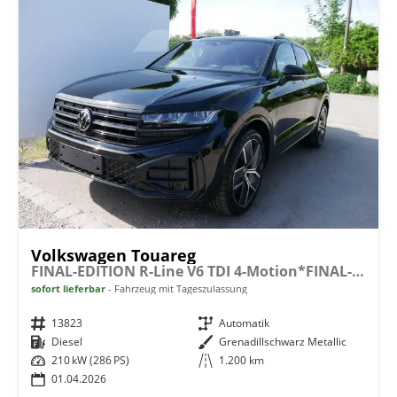
Volkswagen Touareg
FINAL-EDITION R-Line V6 TDI 4-Motion*FINAL-EDITION*AHK-SCHWENKBAR*NAVI*ACC*PDC*LED*SHZ*21-ZOLL
sofort lieferbar
Fahrzeug mit Tageszulassung
Fahrzeugnr.
13823
Getriebe
Automatik
Kraftstoff
Diesel
Außenfarbe
Grenadillschwarz Metallic
Leistung
210 kW (286 PS)
Kilometerstand
1.200 km
01.04.2026