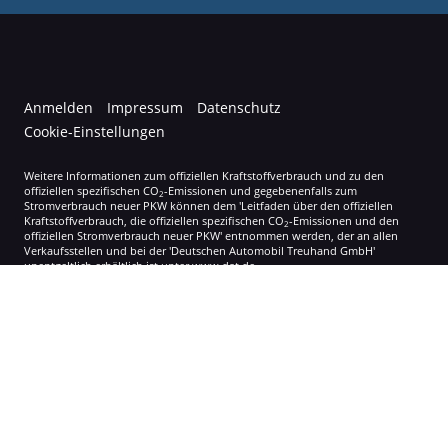
Anmelden
Impressum
Datenschutz
Cookie-Einstellungen
Weitere Informationen zum offiziellen Kraftstoffverbrauch und zu den
offiziellen spezifischen CO
-Emissionen und gegebenenfalls zum
2
Stromverbrauch neuer PKW können dem 'Leitfaden über den offiziellen
Kraftstoffverbrauch, die offiziellen spezifischen CO
-Emissionen und den
2
offiziellen Stromverbrauch neuer PKW' entnommen werden, der an allen
Verkaufsstellen und bei der 'Deutschen Automobil Treuhand GmbH'
unentgeltlich erhältlich ist unter www.dat.de.
© 2026
Autohaus Korol
,
Gupfenstraße 8
,
79809
Weilheim-Bannholz,
+49 07755 300
Powered by Autrado