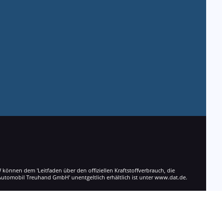
nnen dem 'Leitfaden über den offiziellen Kraftstoffverbrauch, die
utomobil Treuhand GmbH' unentgeltlich erhältlich ist unter www.dat.de.
Powered by Autrado