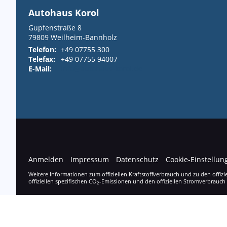
Autohaus Korol
Gupfenstraße 8
79809
Weilheim-Bannholz
Telefon:
+49 07755 300
Telefax:
+49 07755 94007
E-Mail:
info@autohaus-korol.de
Anmelden
Impressum
Datenschutz
Cookie-Einstellun
Weitere Informationen zum offiziellen Kraftstoffverbrauch und zu den offizi
offiziellen spezifischen CO
-Emissionen und den offiziellen Stromverbrauch
2
© 2026
Autohaus Korol
,
Gupfenstraße 8
,
79809
Weilheim-Bannholz,