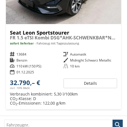
Seat Leon Sportstourer
FR 1.5 eTSI Kombi DSG*AHK-SCHWENKBAR*NAVI*TEMPOMAT*3-ZONE KILMAAUTOMATIK
sofort lieferbar
Fahrzeug mit Tageszulassung
Fahrzeugnr.
13684
Getriebe
Automatik
Kraftstoff
Benzin
Außenfarbe
Midnight Schwarz Metallic
Leistung
110 kW (150 PS)
Kilometerstand
10 km
01.12.2025
32.790,– €
Details
incl. 19% MwSt.
Verbrauch kombiniert:
5,30 l/100km
CO
-Klasse:
D
2
CO
-Emissionen:
122,00 g/km
2
Fahrzeugnr.