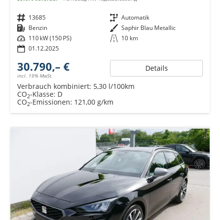
Fahrzeugnr.
13685
Getriebe
Automatik
Kraftstoff
Benzin
Außenfarbe
Saphir Blau Metallic
Leistung
110 kW (150 PS)
Kilometerstand
10 km
01.12.2025
30.790,– €
Details
incl. 19% MwSt.
Verbrauch kombiniert:
5,30 l/100km
CO
-Klasse:
D
2
CO
-Emissionen:
121,00 g/km
2