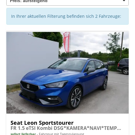
In Ihrer aktuellen Filterung befinden sich
2
Fahrzeuge:
Seat Leon Sportstourer
FR 1.5 eTSI Kombi DSG*KAMERA*NAVI*TEMPOMAT*3-ZONE KILMAAUTOMATIK*VIRTUAL COCKPIT*
sofort lieferbar
Fahrzeug mit Tageszulassung