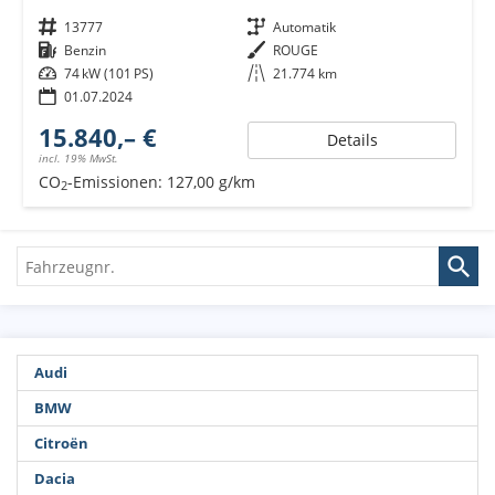
Fahrzeugnr.
13777
Getriebe
Automatik
Kraftstoff
Benzin
Außenfarbe
ROUGE
Leistung
74 kW (101 PS)
Kilometerstand
21.774 km
01.07.2024
15.840,– €
Details
incl. 19% MwSt.
CO
-Emissionen:
127,00 g/km
2
Fahrzeugnr.
Audi
BMW
Citroën
Dacia