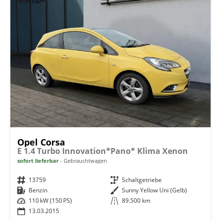
Opel Corsa
E 1.4 Turbo Innovation*Pano* Klima Xenon
sofort lieferbar
Gebrauchtwagen
Fahrzeugnr.
13759
Getriebe
Schaltgetriebe
Kraftstoff
Benzin
Außenfarbe
Sunny Yellow Uni (Gelb)
Leistung
110 kW (150 PS)
Kilometerstand
89.500 km
13.03.2015