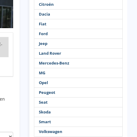
Citroën
Dacia
Fiat
Ford
Jeep
E-
Land Rover
Mercedes-Benz
MG
Opel
Peugeot
nen
Seat
Skoda
Smart
Volkswagen