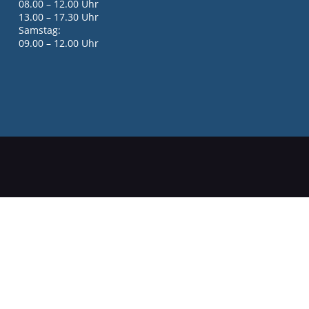
08.00 – 12.00 Uhr
13.00 – 17.30 Uhr
Samstag:
09.00 – 12.00 Uhr
gen
ellen spezifischen CO
-Emissionen und gegebenenfalls zum Stromverbrauch neuer PKW kö
2
 neuer PKW' entnommen werden, der an allen Verkaufsstellen und bei der 'Deutschen A
+49 07755 300