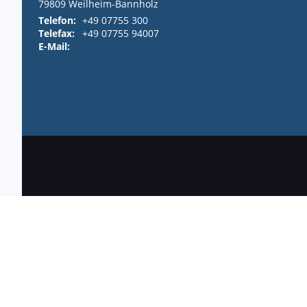
79809
Weilheim-Bannholz
Telefon:
+49 07755 300
Telefax:
+49 07755 94007
E-Mail:
info@autohaus-korol.de
Anmelden
Impressum
Datenschutz
Cookie-Einstellun
Weitere Informationen zum offiziellen Kraftstoffverbrauch und zu den offizi
offiziellen spezifischen CO
-Emissionen und den offiziellen Stromverbrauch
2
© 2026
Autohaus Korol
,
Gupfenstraße 8
,
79809
Weilheim-Bannholz,