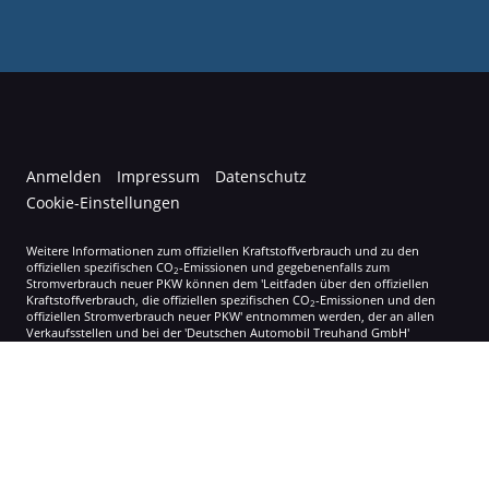
Anmelden
Impressum
Datenschutz
Cookie-Einstellungen
Weitere Informationen zum offiziellen Kraftstoffverbrauch und zu den
offiziellen spezifischen CO
-Emissionen und gegebenenfalls zum
2
Stromverbrauch neuer PKW können dem 'Leitfaden über den offiziellen
Kraftstoffverbrauch, die offiziellen spezifischen CO
-Emissionen und den
2
offiziellen Stromverbrauch neuer PKW' entnommen werden, der an allen
Verkaufsstellen und bei der 'Deutschen Automobil Treuhand GmbH'
unentgeltlich erhältlich ist unter www.dat.de.
© 2026
Autohaus Korol
,
Gupfenstraße 8
,
79809
Weilheim-Bannholz,
+49 07755 300
Powered by Autrado