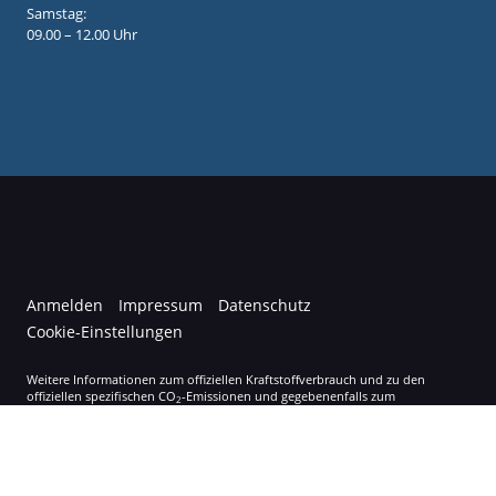
Samstag:
09.00 – 12.00 Uhr
Anmelden
Impressum
Datenschutz
Cookie-Einstellungen
Weitere Informationen zum offiziellen Kraftstoffverbrauch und zu den
offiziellen spezifischen CO
-Emissionen und gegebenenfalls zum
2
Stromverbrauch neuer PKW können dem 'Leitfaden über den offiziellen
Kraftstoffverbrauch, die offiziellen spezifischen CO
-Emissionen und den
2
offiziellen Stromverbrauch neuer PKW' entnommen werden, der an allen
Verkaufsstellen und bei der 'Deutschen Automobil Treuhand GmbH'
unentgeltlich erhältlich ist unter www.dat.de.