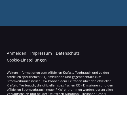
Anmelden
Impressum
Datenschutz
Cookie-Einstellungen
Weitere Informationen zum offiziellen Kraftstoffverbrauch und zu den
offiziellen spezifischen CO
-Emissionen und gegebenenfalls zum
2
Stromverbrauch neuer PKW können dem 'Leitfaden über den offiziellen
Kraftstoffverbrauch, die offiziellen spezifischen CO
-Emissionen und den
2
offiziellen Stromverbrauch neuer PKW' entnommen werden, der an allen
Verkaufsstellen und bei der 'Deutschen Automobil Treuhand GmbH'
unentgeltlich erhältlich ist unter www.dat.de.
© 2026
Autohaus Korol
,
Gupfenstraße 8
,
79809
Weilheim-Bannholz,
+49 07755 300
Powered by Autrado