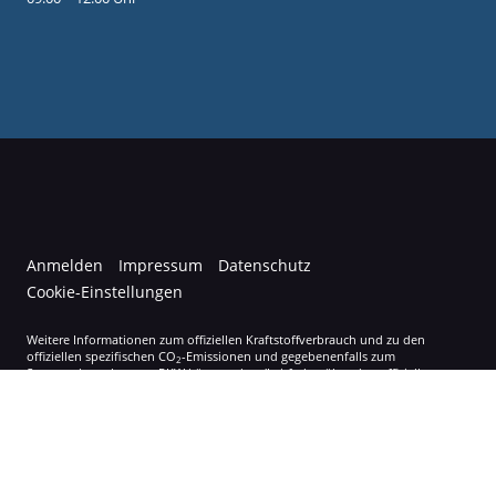
Anmelden
Impressum
Datenschutz
Cookie-Einstellungen
Weitere Informationen zum offiziellen Kraftstoffverbrauch und zu den
offiziellen spezifischen CO
-Emissionen und gegebenenfalls zum
2
Stromverbrauch neuer PKW können dem 'Leitfaden über den offiziellen
Kraftstoffverbrauch, die offiziellen spezifischen CO
-Emissionen und den
2
offiziellen Stromverbrauch neuer PKW' entnommen werden, der an allen
Verkaufsstellen und bei der 'Deutschen Automobil Treuhand GmbH'
unentgeltlich erhältlich ist unter www.dat.de.