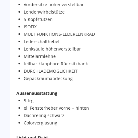
Vordersitze höhenverstellbar
Lendenwirbelstütze
5-Kopfstützen
ISOFIX
MULTIFUNKTIONS-LEDERLENKRAD
Lederschalthebel
Lenksäule höhenverstellbar
Mittelarmlehne
teilbar klappbare Rücksitzbank
DURCHLADEMÖGLICHKEIT
Gepäckraumabdeckung
Aussenausstattung
5-trg.
el. Fensterheber vorne + hinten
Dachreling schwarz
Colorverglasung
Licht und Sicht