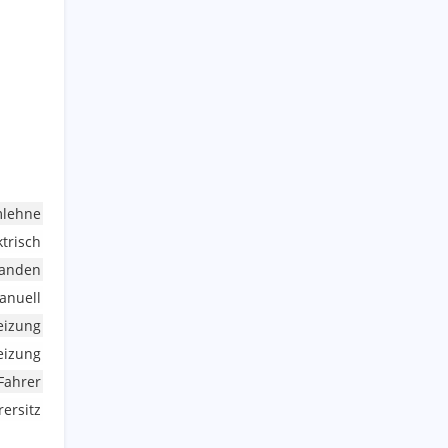
mlehne
ktrisch
handen
anuell
eizung
heizung
Fahrer
ersitz