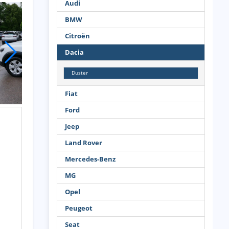
Audi
BMW
Citroën
Dacia
Duster
Fiat
Ford
Jeep
Land Rover
Mercedes-Benz
MG
Opel
Peugeot
Seat