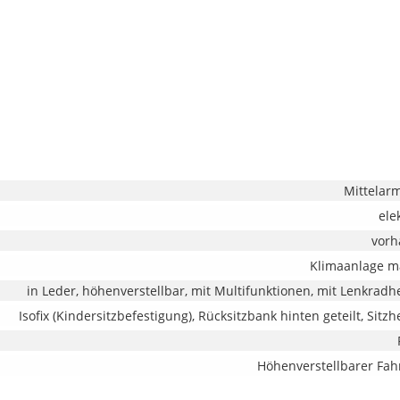
Mittelar
ele
vor
Klimaanlage m
in Leder, höhenverstellbar, mit Multifunktionen, mit Lenkradh
Isofix (Kindersitzbefestigung), Rücksitzbank hinten geteilt, Sitz
Höhenverstellbarer Fahr