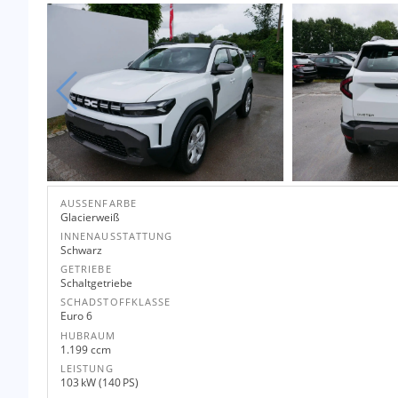
AUSSENFARBE
Glacierweiß
INNENAUSSTATTUNG
Schwarz
GETRIEBE
Schaltgetriebe
SCHADSTOFFKLASSE
Euro 6
HUBRAUM
1.199 ccm
LEISTUNG
103 kW (140 PS)