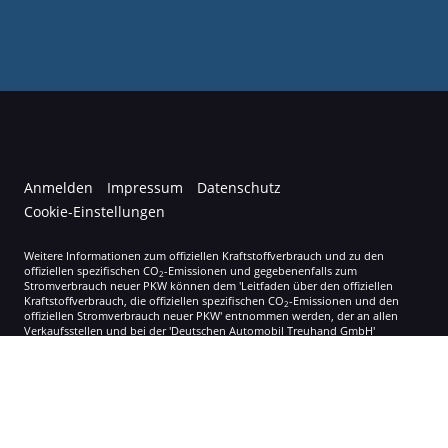
Anmelden
Impressum
Datenschutz
Cookie-Einstellungen
Weitere Informationen zum offiziellen Kraftstoffverbrauch und zu den
offiziellen spezifischen CO
-Emissionen und gegebenenfalls zum
2
Stromverbrauch neuer PKW können dem 'Leitfaden über den offiziellen
Kraftstoffverbrauch, die offiziellen spezifischen CO
-Emissionen und den
2
offiziellen Stromverbrauch neuer PKW' entnommen werden, der an allen
Verkaufsstellen und bei der 'Deutschen Automobil Treuhand GmbH'
unentgeltlich erhältlich ist unter www.dat.de.
© 2026
Autohaus Korol
,
Gupfenstraße 8
,
79809
Weilheim-Bannholz,
+49 07755 300
Powered by Autrado