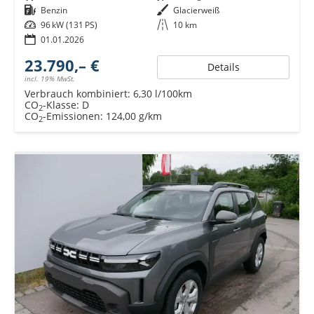
Kraftstoff
Benzin
Außenfarbe
Glacierweiß
Leistung
96 kW (131 PS)
Kilometerstand
10 km
01.01.2026
23.790,– €
Details
incl. 19% MwSt.
Verbrauch kombiniert:
6,30 l/100km
CO
-Klasse:
D
2
CO
-Emissionen:
124,00 g/km
2