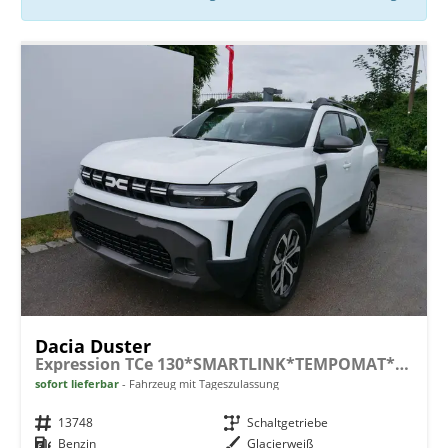
Dacia Duster
Expression TCe 130*SMARTLINK*TEMPOMAT*LED*PDC-KAMERA*SHZ*KLIMA*17-ZOLL
sofort lieferbar
Fahrzeug mit Tageszulassung
Fahrzeugnr.
13748
Getriebe
Schaltgetriebe
Kraftstoff
Benzin
Außenfarbe
Glacierweiß