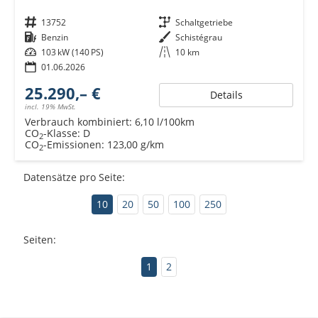
Fahrzeugnr.
13752
Getriebe
Schaltgetriebe
Kraftstoff
Benzin
Außenfarbe
Schistégrau
Leistung
103 kW (140 PS)
Kilometerstand
10 km
01.06.2026
25.290,– €
Details
incl. 19% MwSt.
Verbrauch kombiniert:
6,10 l/100km
CO
-Klasse:
D
2
CO
-Emissionen:
123,00 g/km
2
Datensätze pro Seite:
10
20
50
100
250
Seiten:
1
2