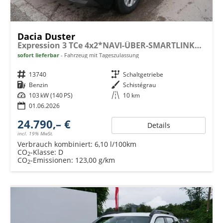
Dacia Duster
Expression 3 TCe 4x2*NAVI-ÜBER-SMARTLINK*AHK*PDC-KAMERA*LED*SHZ*17-ZOLL
sofort lieferbar
Fahrzeug mit Tageszulassung
Fahrzeugnr.
13740
Getriebe
Schaltgetriebe
Kraftstoff
Benzin
Außenfarbe
Schistégrau
Leistung
103 kW (140 PS)
Kilometerstand
10 km
01.06.2026
24.790,– €
Details
incl. 19% MwSt.
Verbrauch kombiniert:
6,10 l/100km
CO
-Klasse:
D
2
CO
-Emissionen:
123,00 g/km
2