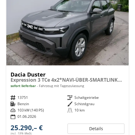
Dacia Duster
Expression 3 TCe 4x2*NAVI-ÜBER-SMARTLINK*AHK*PDC-KAMERA*LED*SHZ*17-ZOLL
sofort lieferbar
Fahrzeug mit Tageszulassung
Fahrzeugnr.
13751
Getriebe
Schaltgetriebe
Kraftstoff
Benzin
Außenfarbe
Schistégrau
Leistung
103 kW (140 PS)
Kilometerstand
10 km
01.06.2026
25.290,– €
Details
incl. 19% MwSt.