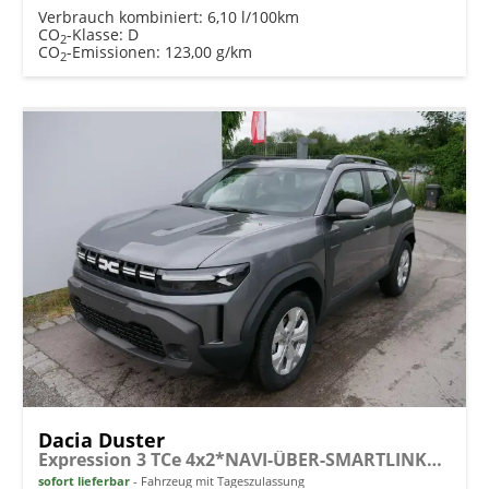
Verbrauch kombiniert:
6,10 l/100km
CO
-Klasse:
D
2
CO
-Emissionen:
123,00 g/km
2
Dacia Duster
Expression 3 TCe 4x2*NAVI-ÜBER-SMARTLINK*AHK*PDC-KAMERA*LED*SHZ*17-ZOLL
sofort lieferbar
Fahrzeug mit Tageszulassung