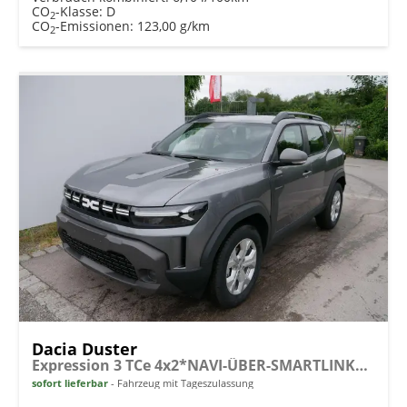
CO
-Klasse:
D
2
CO
-Emissionen:
123,00 g/km
2
Dacia Duster
Expression 3 TCe 4x2*NAVI-ÜBER-SMARTLINK*AHK*PDC-KAMERA*LED*SHZ*17-ZOLL
sofort lieferbar
Fahrzeug mit Tageszulassung