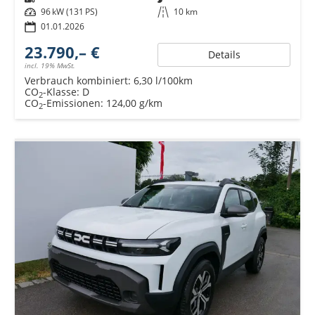
Leistung
96 kW (131 PS)
Kilometerstand
10 km
01.01.2026
23.790,– €
Details
incl. 19% MwSt.
Verbrauch kombiniert:
6,30 l/100km
CO
-Klasse:
D
2
CO
-Emissionen:
124,00 g/km
2