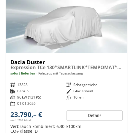
Dacia Duster
Expression TCe 130*SMARTLINK*TEMPOMAT*LED*PDC-KAMERA*SHZ*KLIMA*17-ZOLL
sofort lieferbar
Fahrzeug mit Tageszulassung
Fahrzeugnr.
13828
Getriebe
Schaltgetriebe
Kraftstoff
Benzin
Außenfarbe
Glacierweiß
Leistung
96 kW (131 PS)
Kilometerstand
10 km
01.01.2026
23.790,– €
Details
incl. 19% MwSt.
Verbrauch kombiniert:
6,30 l/100km
CO
-Klasse:
D
2