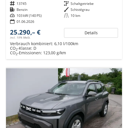
Fahrzeugnr.
13745
Getriebe
Schaltgetriebe
Kraftstoff
Benzin
Außenfarbe
Schistégrau
Leistung
103 kW (140 PS)
Kilometerstand
10 km
01.06.2026
25.290,– €
Details
incl. 19% MwSt.
Verbrauch kombiniert:
6,10 l/100km
CO
-Klasse:
D
2
CO
-Emissionen:
123,00 g/km
2