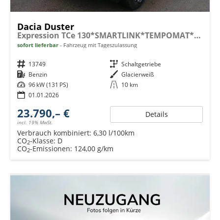
Dacia Duster
Expression TCe 130*SMARTLINK*TEMPOMAT*LED*PDC-KAMERA*SHZ*KLIMA*17-ZOLL
sofort lieferbar
Fahrzeug mit Tageszulassung
Fahrzeugnr.
13749
Getriebe
Schaltgetriebe
Kraftstoff
Benzin
Außenfarbe
Glacierweiß
Leistung
96 kW (131 PS)
Kilometerstand
10 km
01.01.2026
23.790,– €
Details
incl. 19% MwSt.
Verbrauch kombiniert:
6,30 l/100km
CO
-Klasse:
D
2
CO
-Emissionen:
124,00 g/km
2