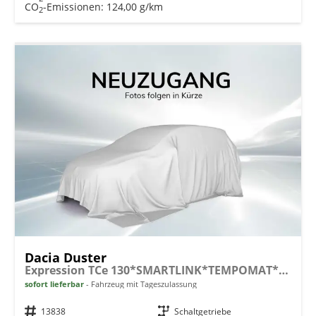
CO
-Emissionen:
124,00 g/km
2
Dacia Duster
Expression TCe 130*SMARTLINK*TEMPOMAT*LED*PDC-KAMERA*SHZ*KLIMA*17-ZOLL
sofort lieferbar
Fahrzeug mit Tageszulassung
Fahrzeugnr.
13838
Getriebe
Schaltgetriebe