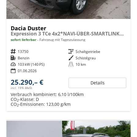
Dacia Duster
Expression 3 TCe 4x2*NAVI-ÜBER-SMARTLINK*AHK*PDC-KAMERA*LED*SHZ*17-ZOLL
sofort lieferbar
Fahrzeug mit Tageszulassung
Fahrzeugnr.
13750
Getriebe
Schaltgetriebe
Kraftstoff
Benzin
Außenfarbe
Schistégrau
Leistung
103 kW (140 PS)
Kilometerstand
10 km
01.06.2026
25.290,– €
Details
incl. 19% MwSt.
Verbrauch kombiniert:
6,10 l/100km
CO
-Klasse:
D
2
CO
-Emissionen:
123,00 g/km
2