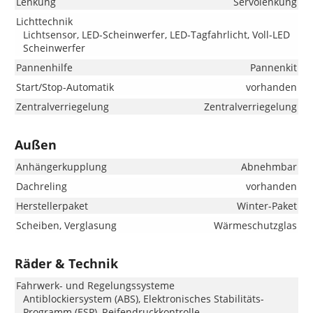
Lenkung
Servolenkung
Lichttechnik
Lichtsensor, LED-Scheinwerfer, LED-Tagfahrlicht, Voll-LED
Scheinwerfer
Pannenhilfe
Pannenkit
Start/Stop-Automatik
vorhanden
Zentralverriegelung
Zentralverriegelung
Außen
Anhängerkupplung
Abnehmbar
Dachreling
vorhanden
Herstellerpaket
Winter-Paket
Scheiben, Verglasung
Wärmeschutzglas
Räder & Technik
Fahrwerk- und Regelungssysteme
Antiblockiersystem (ABS), Elektronisches Stabilitäts-
Programm (ESP), Reifendruckkontrolle