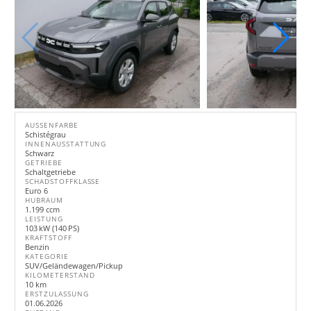
AUSSENFARBE
Schistégrau
INNENAUSSTATTUNG
Schwarz
GETRIEBE
Schaltgetriebe
SCHADSTOFFKLASSE
Euro 6
HUBRAUM
1.199 ccm
LEISTUNG
103 kW (140 PS)
KRAFTSTOFF
Benzin
KATEGORIE
SUV/Geländewagen/Pickup
KILOMETERSTAND
10 km
ERSTZULASSUNG
01.06.2026