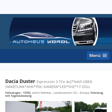
Menü
Dacia Duster
Expression 3 TCe 4x2*NAVI-ÜBER-
SMARTLINK*AHK*PDC-KAMERA*LED*SHZ*17-ZOLL
Fahrzeugnr.
:
13752
,
sofort lieferbar
, Landesversion: EU - Europa,
Fahrzeug
mit Tageszulassung