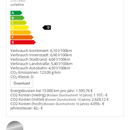
ZUSTAND
unfallfrei
Verbrauch kombiniert:
6,10 l/100km
Verbrauch Innenstadt:
6,90 l/100km
Verbrauch Stadtrand:
4,60 l/100km
Verbrauch Landstraße:
5,40 l/100km
Verbrauch Autobahn:
4,50 l/100km
CO
-Emissionen:
123,00 g/km
2
CO
-Klasse:
D
2
Download
Energiekosten bei 15.000 km pro Jahr:
1.595,76 €
CO2 Kosten (niedrig)
:
1.107,- €
(Kosten Durchschnitt 10 Jahre)
CO2 Kosten (mittel)
:
2.629,12 €
(Kosten Durchschnitt 10 Jahre)
CO2 Kosten (hoch)
:
4.059,- €
(Kosten Durchschnitt 10 Jahre)
Jahressteuer:
82,- €