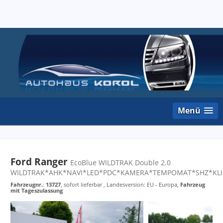
Menü
Ford Ranger
EcoBlue WILDTRAK Double 2.0
WILDTRAK*AHK*NAVI*LED*PDC*KAMERA*TEMPOMAT*SHZ*KL
Fahrzeugnr.
:
13727
,
sofort lieferbar
, Landesversion: EU - Europa,
Fahrzeug
mit Tageszulassung