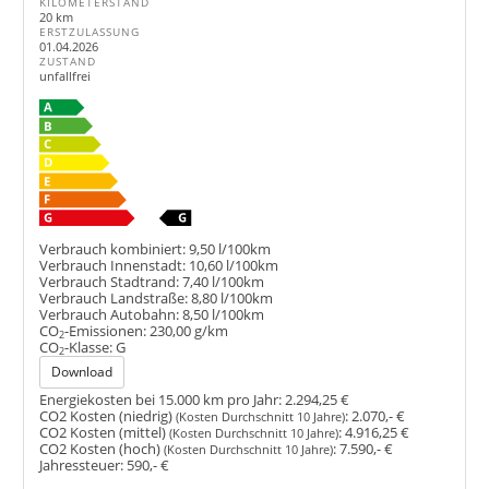
KILOMETERSTAND
20 km
ERSTZULASSUNG
01.04.2026
ZUSTAND
unfallfrei
Verbrauch kombiniert:
9,50 l/100km
Verbrauch Innenstadt:
10,60 l/100km
Verbrauch Stadtrand:
7,40 l/100km
Verbrauch Landstraße:
8,80 l/100km
Verbrauch Autobahn:
8,50 l/100km
CO
-Emissionen:
230,00 g/km
2
CO
-Klasse:
G
2
Download
Energiekosten bei 15.000 km pro Jahr:
2.294,25 €
CO2 Kosten (niedrig)
:
2.070,- €
(Kosten Durchschnitt 10 Jahre)
CO2 Kosten (mittel)
:
4.916,25 €
(Kosten Durchschnitt 10 Jahre)
CO2 Kosten (hoch)
:
7.590,- €
(Kosten Durchschnitt 10 Jahre)
Jahressteuer:
590,- €