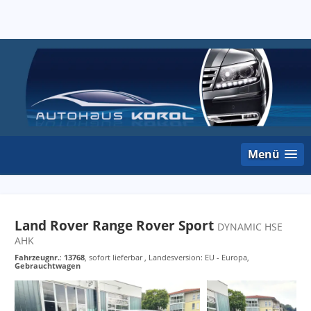
Menü
Land Rover Range Rover Sport
DYNAMIC HSE
AHK
Fahrzeugnr.
:
13768
,
sofort lieferbar
, Landesversion: EU - Europa,
Gebrauchtwagen