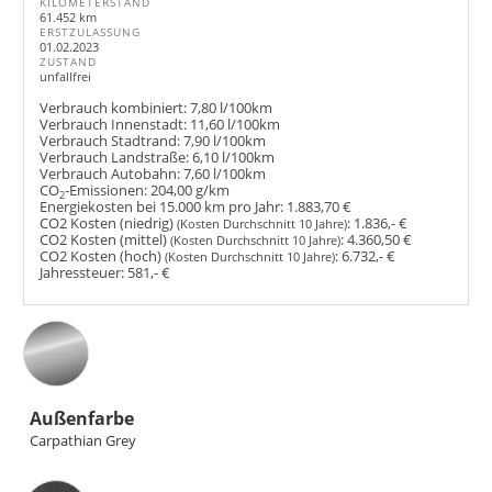
KILOMETERSTAND
61.452 km
ERSTZULASSUNG
01.02.2023
ZUSTAND
unfallfrei
Verbrauch kombiniert:
7,80 l/100km
Verbrauch Innenstadt:
11,60 l/100km
Verbrauch Stadtrand:
7,90 l/100km
Verbrauch Landstraße:
6,10 l/100km
Verbrauch Autobahn:
7,60 l/100km
CO
-Emissionen:
204,00 g/km
2
Energiekosten bei 15.000 km pro Jahr:
1.883,70 €
CO2 Kosten (niedrig)
:
1.836,- €
(Kosten Durchschnitt 10 Jahre)
CO2 Kosten (mittel)
:
4.360,50 €
(Kosten Durchschnitt 10 Jahre)
CO2 Kosten (hoch)
:
6.732,- €
(Kosten Durchschnitt 10 Jahre)
Jahressteuer:
581,- €
Außenfarbe
Carpathian Grey
Innenausstattung