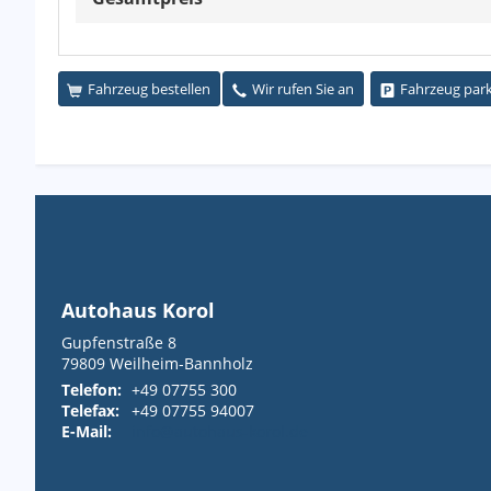
Fahrzeug bestellen
Wir rufen Sie an
Fahrzeug par
Autohaus Korol
Gupfenstraße 8
79809
Weilheim-Bannholz
Telefon:
+49 07755 300
Telefax:
+49 07755 94007
E-Mail:
info@autohaus-korol.de