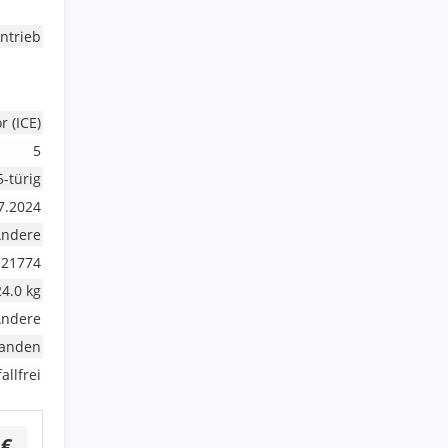
ntrieb
 (ICE)
5
5-türig
7.2024
Andere
21774
4.0 kg
Andere
handen
allfrei
 €