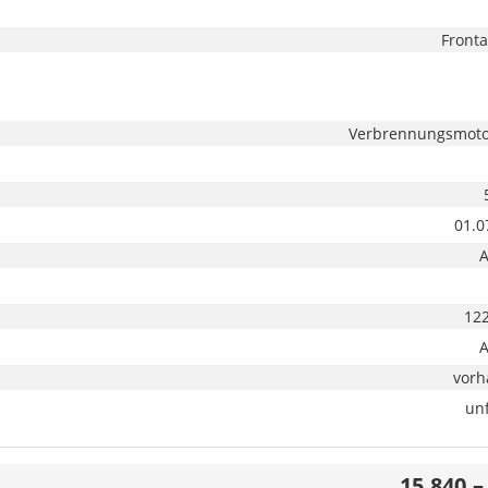
Fronta
Verbrennungsmotor
01.0
122
vor
unf
15.840,–