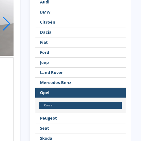
Audi
BMW
Citroën
Dacia
Fiat
Ford
Jeep
Land Rover
Mercedes-Benz
Opel
Corsa
Peugeot
Seat
Skoda