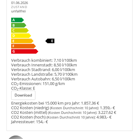
01.06.2026
ZUSTAND
unfallfrei
Verbrauch kombiniert:
7,10 l/100km
Verbrauch Innenstadt:
8,50 l/100km
Verbrauch Stadtrand:
6,00 l/100km
Verbrauch Landstraße:
5,70 l/100km
Verbrauch Autobahn:
6,50 l/100km
CO
-Emissionen:
151,00 g/km
2
CO
-Klasse:
E
2
Download
Energiekosten bei 15.000 km pro Jahr:
1.857,36 €
CO2 Kosten (niedrig)
:
1.359,- €
(Kosten Durchschnitt 10 Jahre)
CO2 Kosten (mittel)
:
3.227,62 €
(Kosten Durchschnitt 10 Jahre)
CO2 Kosten (hoch)
:
4.983,- €
(Kosten Durchschnitt 10 Jahre)
Jahressteuer:
154,- €