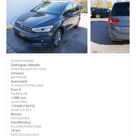
AUSSENFARBE
Delfingrau Metallic
INNENAUSSTATTUNG
Schwarz
GETRIEBE
Automatik
SCHADSTOFFKLASSE
Euro 6
HUBRAUM
1.498 ccm
LEISTUNG
110 kW (150 PS)
KRAFTSTOFF
Benzin
KATEGORIE
Van/Minibus
KILOMETERSTAND
10 km
ERSTZULASSUNG