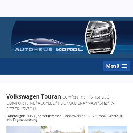
Menü
Volkswagen Touran
Comfortline 1.5 TSI DSG
COMFORTLINE*ACC*LED*PDC*KAMERA*NAVI*SHZ* 7-
SITZER 17-ZOLL
Fahrzeugnr.
:
13538
,
sofort lieferbar
, Landesversion: EU - Europa,
Fahrzeug
mit Tageszulassung