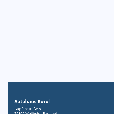
Autohaus Korol
Gupfenstraße 8
79809
Weilheim-Bannholz