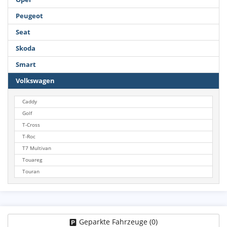
Peugeot
Seat
Skoda
Smart
Volkswagen
Caddy
Golf
T-Cross
T-Roc
T7 Multivan
Touareg
Touran
Geparkte Fahrzeuge (
0
)