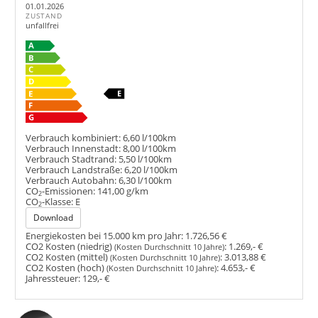
01.01.2026
ZUSTAND
unfallfrei
Verbrauch kombiniert:
6,60 l/100km
Verbrauch Innenstadt:
8,00 l/100km
Verbrauch Stadtrand:
5,50 l/100km
Verbrauch Landstraße:
6,20 l/100km
Verbrauch Autobahn:
6,30 l/100km
CO
-Emissionen:
141,00 g/km
2
CO
-Klasse:
E
2
Download
Energiekosten bei 15.000 km pro Jahr:
1.726,56 €
CO2 Kosten (niedrig)
:
1.269,- €
(Kosten Durchschnitt 10 Jahre)
CO2 Kosten (mittel)
:
3.013,88 €
(Kosten Durchschnitt 10 Jahre)
CO2 Kosten (hoch)
:
4.653,- €
(Kosten Durchschnitt 10 Jahre)
Jahressteuer:
129,- €