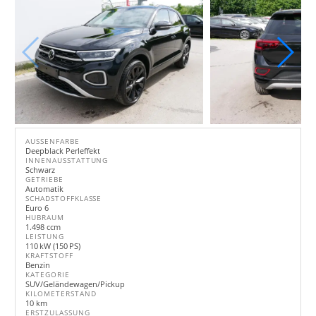
AUSSENFARBE
Deepblack Perleffekt
INNENAUSSTATTUNG
Schwarz
GETRIEBE
Automatik
SCHADSTOFFKLASSE
Euro 6
HUBRAUM
1.498 ccm
LEISTUNG
110 kW (150 PS)
KRAFTSTOFF
Benzin
KATEGORIE
SUV/Geländewagen/Pickup
KILOMETERSTAND
10 km
ERSTZULASSUNG