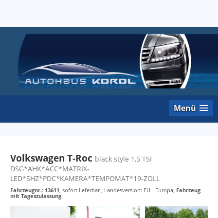
Menü
Volkswagen T-Roc
black style 1,5 TSI
DSG*AHK*ACC*MATRIX-
LED*SHZ*PDC*KAMERA*TEMPOMAT*19-ZOLL
Fahrzeugnr.
:
13611
,
sofort lieferbar
, Landesversion: EU - Europa,
Fahrzeug
mit Tageszulassung