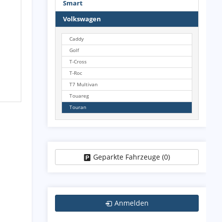
Smart
Volkswagen
Caddy
Golf
T-Cross
T-Roc
T7 Multivan
Touareg
Touran
Geparkte Fahrzeuge (
0
)
Anmelden