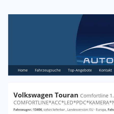
Home
Fahrzeugsuche
Top-Angebote
Kontakt
Volkswagen Touran
Comfortline 1
COMFORTLINE*ACC*LED*PDC*KAMERA*NAV
Fahrzeugnr.
:
13406
,
sofort lieferbar
, Landesversion: EU - Europa,
Fah