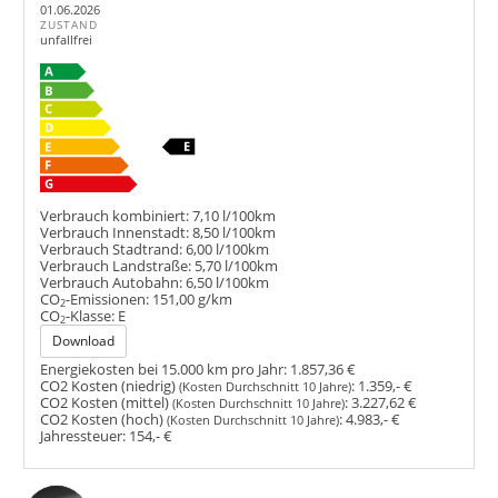
01.06.2026
ZUSTAND
unfallfrei
Verbrauch kombiniert:
7,10 l/100km
Verbrauch Innenstadt:
8,50 l/100km
Verbrauch Stadtrand:
6,00 l/100km
Verbrauch Landstraße:
5,70 l/100km
Verbrauch Autobahn:
6,50 l/100km
CO
-Emissionen:
151,00 g/km
2
CO
-Klasse:
E
2
Download
Energiekosten bei 15.000 km pro Jahr:
1.857,36 €
CO2 Kosten (niedrig)
:
1.359,- €
(Kosten Durchschnitt 10 Jahre)
CO2 Kosten (mittel)
:
3.227,62 €
(Kosten Durchschnitt 10 Jahre)
CO2 Kosten (hoch)
:
4.983,- €
(Kosten Durchschnitt 10 Jahre)
Jahressteuer:
154,- €