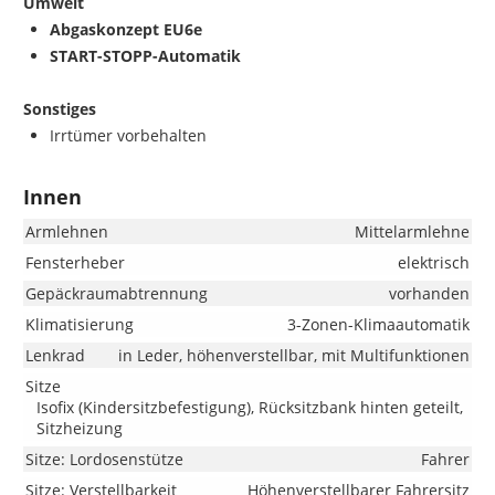
Umwelt
Abgaskonzept EU6e
START-STOPP-Automatik
Sonstiges
Irrtümer vorbehalten
Innen
Armlehnen
Mittelarmlehne
Fensterheber
elektrisch
Gepäckraumabtrennung
vorhanden
Klimatisierung
3-Zonen-Klimaautomatik
Lenkrad
in Leder, höhenverstellbar, mit Multifunktionen
Sitze
Isofix (Kindersitzbefestigung), Rücksitzbank hinten geteilt,
Sitzheizung
Sitze: Lordosenstütze
Fahrer
Sitze: Verstellbarkeit
Höhenverstellbarer Fahrersitz