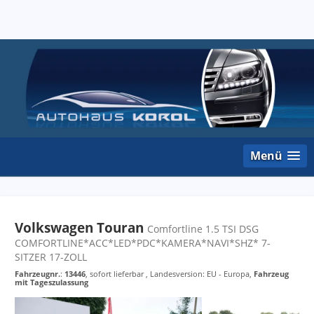
Menü
Volkswagen Touran
Comfortline 1.5 TSI DSG
COMFORTLINE*ACC*LED*PDC*KAMERA*NAVI*SHZ* 7-
SITZER 17-ZOLL
Fahrzeugnr.
:
13446
,
sofort lieferbar
, Landesversion: EU - Europa,
Fahrzeug
mit Tageszulassung