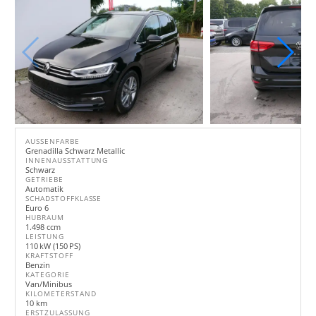
AUSSENFARBE
Grenadilla Schwarz Metallic
INNENAUSSTATTUNG
Schwarz
GETRIEBE
Automatik
SCHADSTOFFKLASSE
Euro 6
HUBRAUM
1.498 ccm
LEISTUNG
110 kW (150 PS)
KRAFTSTOFF
Benzin
KATEGORIE
Van/Minibus
KILOMETERSTAND
10 km
ERSTZULASSUNG