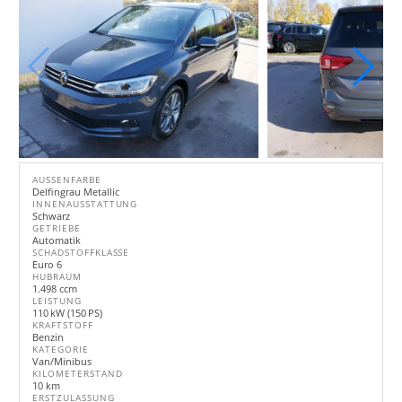
AUSSENFARBE
Delfingrau Metallic
INNENAUSSTATTUNG
Schwarz
GETRIEBE
Automatik
SCHADSTOFFKLASSE
Euro 6
HUBRAUM
1.498 ccm
LEISTUNG
110 kW (150 PS)
KRAFTSTOFF
Benzin
KATEGORIE
Van/Minibus
KILOMETERSTAND
10 km
ERSTZULASSUNG