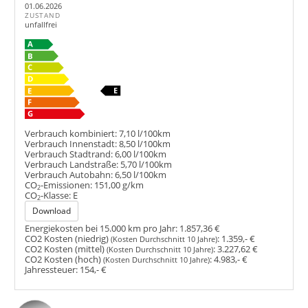
01.06.2026
ZUSTAND
unfallfrei
Verbrauch kombiniert:
7,10 l/100km
Verbrauch Innenstadt:
8,50 l/100km
Verbrauch Stadtrand:
6,00 l/100km
Verbrauch Landstraße:
5,70 l/100km
Verbrauch Autobahn:
6,50 l/100km
CO
-Emissionen:
151,00 g/km
2
CO
-Klasse:
E
2
Download
Energiekosten bei 15.000 km pro Jahr:
1.857,36 €
CO2 Kosten (niedrig)
:
1.359,- €
(Kosten Durchschnitt 10 Jahre)
CO2 Kosten (mittel)
:
3.227,62 €
(Kosten Durchschnitt 10 Jahre)
CO2 Kosten (hoch)
:
4.983,- €
(Kosten Durchschnitt 10 Jahre)
Jahressteuer:
154,- €