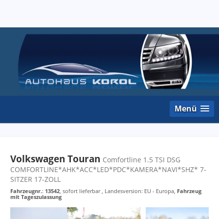
Menü
Volkswagen Touran
Comfortline 1.5 TSI DSG
COMFORTLINE*AHK*ACC*LED*PDC*KAMERA*NAVI*SHZ* 7-
SITZER 17-ZOLL
Fahrzeugnr.
:
13542
,
sofort lieferbar
, Landesversion: EU - Europa,
Fahrzeug
mit Tageszulassung